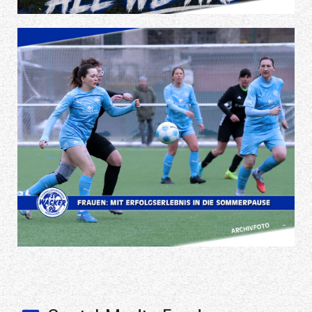
Sommerpause
geben, dass wir in dieser Liga bleiben wollen! Jeder einzelne
auf dem Platz, jeder einzelne Funktionär, jeder Sponsor,
Das erste Jahr im Ligabetrieb haben unsere Fußballerinnen
nun hinter sich gebracht. Mit einem 10:0 Erfolg am Sonntag
beim SV Blau-Weiß Lipperechterode verabschiedet sich
unsere Frauenmannschaft in die Sommerpause. Für
unseren FSV trafen Jessica Schleusing (4), Mandy
Hartmann, Mandy Weißleder, Helene Michel, Angelique
Neubauer, Hanna Schmidt und Lara Henning. Detlef
Ludwigs: Im letzten Auswärtsspiel der Saison trat unsere
Mannschaft gegen Lipprechterode an. Es war eine
spielerisch wirklich gute Leistung, wo sich gleich 7
Spielerinnen in die Torschützenliste eintragen konnten.
Besonders freut mich, dass sich in diesem Spiel auch die
jungen Spielerinnen auszeichnen konnten. So kam es doch
in den letzten beiden Punktspielen noch