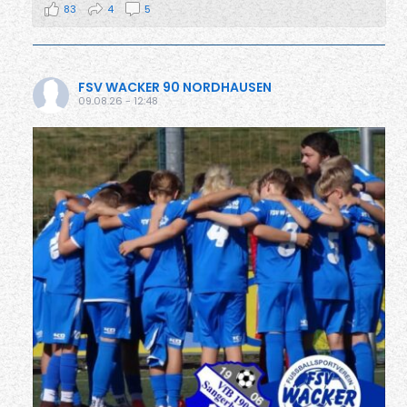
83
4
5
FSV WACKER 90 NORDHAUSEN
09.08.26 - 12:48