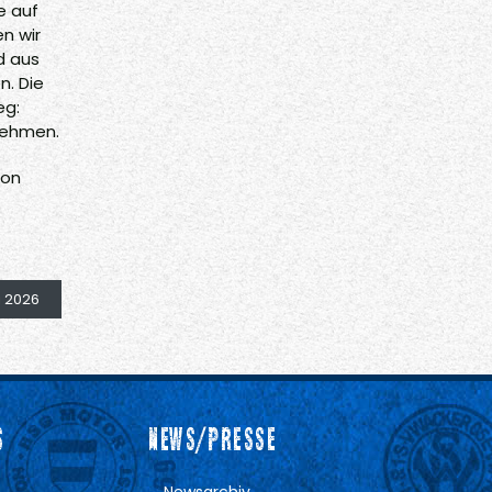
e auf
n wir
d aus
n. Die
eg:
unehmen.
ton
i 2026
S
NEWS/PRESSE
Newsarchiv