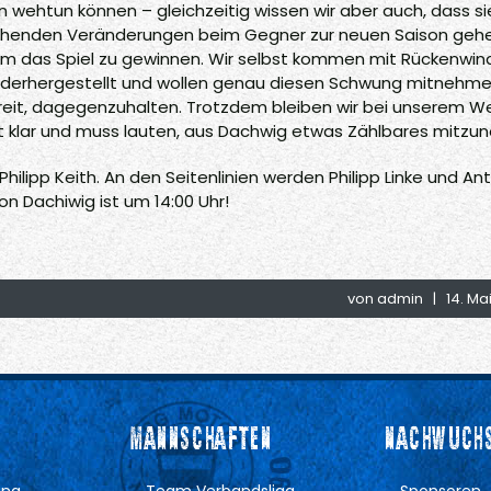
en wehtun können – gleichzeitig wissen wir aber auch, dass si
tehenden Veränderungen beim Gegner zur neuen Saison gehe
 um das Spiel zu gewinnen. Wir selbst kommen mit Rückenwin
iederhergestellt und wollen genau diesen Schwung mitnehme
reit, dagegenzuhalten. Trotzdem bleiben wir bei unserem W
 ist klar und muss lauten, aus Dachwig etwas Zählbares mitz
hilipp Keith. An den Seitenlinien werden Philipp Linke und An
on Dachiwig ist um 14:00 Uhr!
von
admin
| 14. Ma
MANNSCHAFTEN
NACHWUCH
ung
Team Verbandsliga
Sponsoren