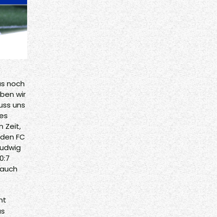
us noch
aben wir
uss uns
 es
 Zeit,
 den FC
Ludwig
0:7
 auch
nt
as