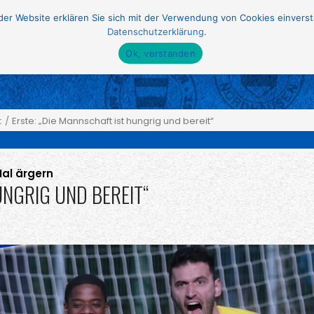
r Website erklären Sie sich mit der Verwendung von Cookies einversta
Datenschutzerklärung
.
Start
Verein
Männer
Frauen
Nachwuch
Ok, verstanden
t
Erste: „Die Mannschaft ist hungrig und bereit“
Mal ärgern
UNGRIG UND BEREIT“