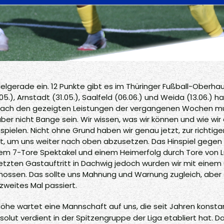
ielgerade ein. 12 Punkte gibt es im Thüringer Fußball-Oberha
5.), Arnstadt (31.05.), Saalfeld (06.06.) und Weida (13.06.) h
. Nach den gezeigten Leistungen der vergangenen Wochen m
r nicht Bange sein. Wir wissen, was wir können und wie wir
pielen. Nicht ohne Grund haben wir genau jetzt, zur richtigen
gilt, um uns weiter nach oben abzusetzen. Das Hinspiel gegen
nem 7-Tore Spektakel und einem Heimerfolg durch Tore von 
letzten Gastauftritt in Dachwig jedoch wurden wir mit einem 
hossen. Das sollte uns Mahnung und Warnung zugleich, aber
zweites Mal passiert.
öhe wartet eine Mannschaft auf uns, die seit Jahren konsta
solut verdient in der Spitzengruppe der Liga etabliert hat. D